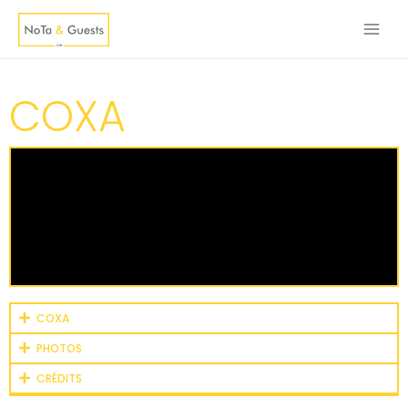
COXA
COXA
PHOTOS
CRÉDITS