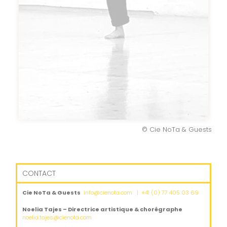
© Cie NoTa & Guests
CONTACT
Cie NoTa & Guests
info@cienota.com | +41 (0) 77 405 03 69
Noelia Tajes – Directrice artistique & c
horégraphe
noelia.tajes@cienota.com